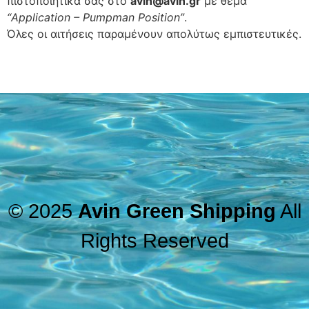
πιστοποιητικά σας στο
avin@avin.gr
με θέμα
“Application – Pumpman Position”
.
Όλες οι αιτήσεις παραμένουν απολύτως εμπιστευτικές.
© 2025
Avin Green Shipping
All
Rights Reserved